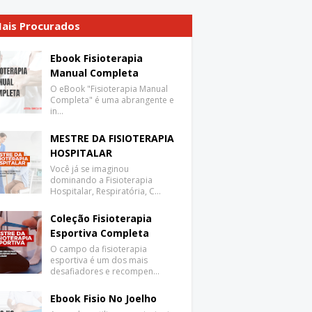
ais Procurados
Ebook Fisioterapia
Manual Completa
O eBook "Fisioterapia Manual
Completa" é uma abrangente e
in…
MESTRE DA FISIOTERAPIA
HOSPITALAR
Você já se imaginou
dominando a Fisioterapia
Hospitalar, Respiratória, C…
Coleção Fisioterapia
Esportiva Completa
O campo da fisioterapia
esportiva é um dos mais
desafiadores e recompen…
Ebook Fisio No Joelho