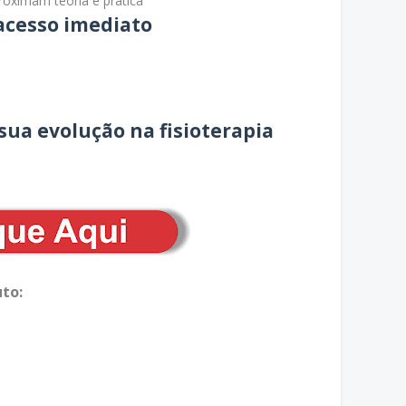
roximam teoria e prática
acesso imediato
ua evolução na fisioterapia
to: