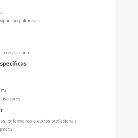
nar
e expansão pulmonar
ia respiratória
pecíficas
UTI
musculares
ar
s, enfermeiros e outros profissionais
grados