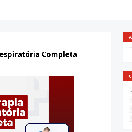
A
Respiratória Completa
C