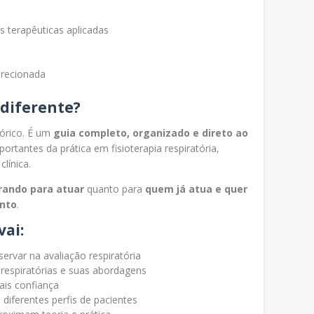
 terapêuticas aplicadas
Direcionada
 diferente?
eórico. É um
guia completo, organizado e direto ao
ortantes da prática em fisioterapia respiratória,
clínica.
rando para atuar
quanto para
quem já atua e quer
ento
.
vai:
ervar na avaliação respiratória
 respiratórias e suas abordagens
ais confiança
diferentes perfis de pacientes