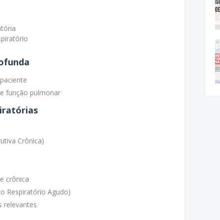
atória
piratório
rofunda
 paciente
de função pulmonar
iratórias
tiva Crônica)
 e crônica
o Respiratório Agudo)
s relevantes